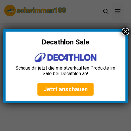
Zum
Men
Inhalt
springen
×
Startseite
»
Blog
»
Badespaß Wasserpistole Test:
Die 5 besten (Bestenliste)
Decathlon Sale
Badespaß Wasserpistole
Test: Die 5 besten
Schaue dir jetzt die meistverkauften Produkte im
(Bestenliste)
Sale bei Decathlon an!
Clara Weber
September 29, 2025
Jetzt anschauen