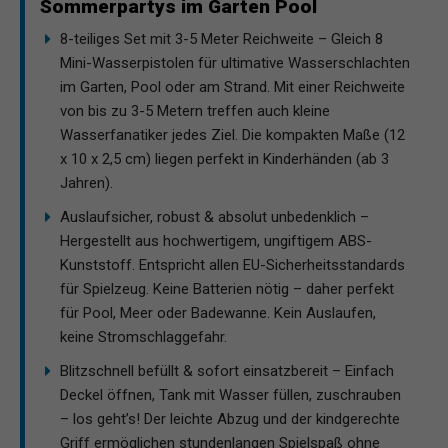
Sommerpartys im Garten Pool
8-teiliges Set mit 3-5 Meter Reichweite – Gleich 8
Mini-Wasserpistolen für ultimative Wasserschlachten
im Garten, Pool oder am Strand. Mit einer Reichweite
von bis zu 3-5 Metern treffen auch kleine
Wasserfanatiker jedes Ziel. Die kompakten Maße (12
x 10 x 2,5 cm) liegen perfekt in Kinderhänden (ab 3
Jahren).
Auslaufsicher, robust & absolut unbedenklich –
Hergestellt aus hochwertigem, ungiftigem ABS-
Kunststoff. Entspricht allen EU-Sicherheitsstandards
für Spielzeug. Keine Batterien nötig – daher perfekt
für Pool, Meer oder Badewanne. Kein Auslaufen,
keine Stromschlaggefahr.
Blitzschnell befüllt & sofort einsatzbereit – Einfach
Deckel öffnen, Tank mit Wasser füllen, zuschrauben
– los geht’s! Der leichte Abzug und der kindgerechte
Griff ermöglichen stundenlangen Spielspaß ohne