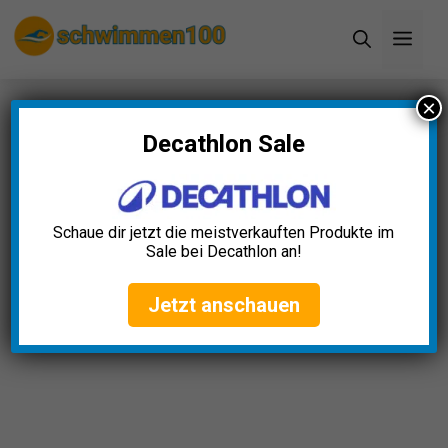
Zum
Men
Inhalt
springen
×
Startseite
»
Blog
»
Schnorchel Maske Test: Die 5
besten (Bestenliste)
Decathlon Sale
Schnorchel Maske Test: Die 5
besten (Bestenliste)
Schaue dir jetzt die meistverkauften Produkte im
Sale bei Decathlon an!
Clara Weber
April 23, 2025
Jetzt anschauen