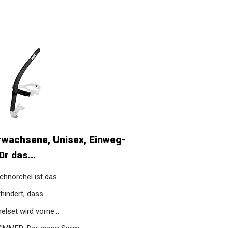
rwachsene, Unisex, Einweg-
r das...
norchel ist das...
ndert, dass...
et wird vorne...