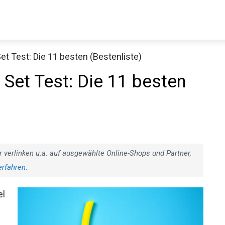
 Test: Die 11 besten (Bestenliste)
Decathlon Sale
Set Test: Die 11 besten
aue dir jetzt die meistverkauften Produkte im Sale bei Decathlon
Jetzt anschauen
r verlinken u.a. auf ausgewählte Online-Shops und Partner,
erfahren
.
el