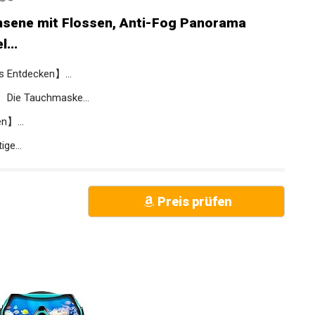
hsene mit Flossen, Anti-Fog Panorama
...
s Entdecken】...
Die Tauchmaske...
n】...
ge...
Preis prüfen