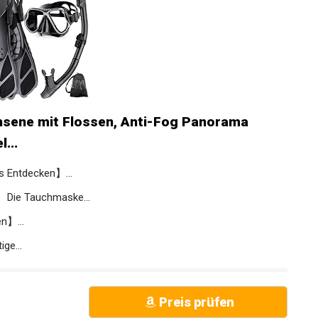
hsene mit Flossen, Anti-Fog Panorama
...
s Entdecken】...
Die Tauchmaske...
n】...
ge...
Preis prüfen