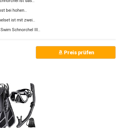
norchel ist das...
t bei hohen...
et ist mit zwei...
m Schnorchel III...
Preis prüfen