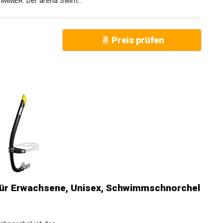
ER: Der arena Swim...
Preis prüfen
ür Erwachsene, Unisex,
ndstücken und...