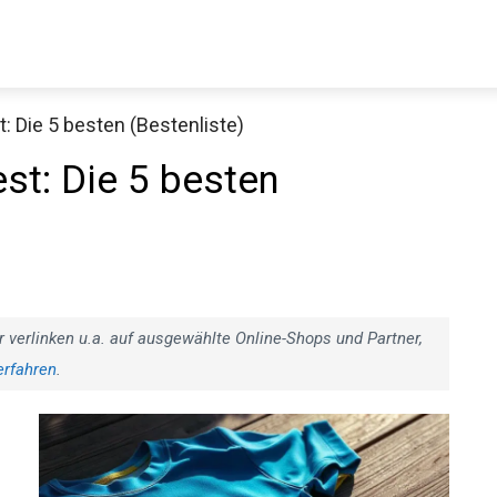
 Die 5 besten (Bestenliste)
Decathlon Sale
st: Die 5 besten
aue dir jetzt die meistverkauften Produkte im Sale bei Decathlon
Jetzt anschauen
r verlinken u.a. auf ausgewählte Online-Shops und Partner,
erfahren
.