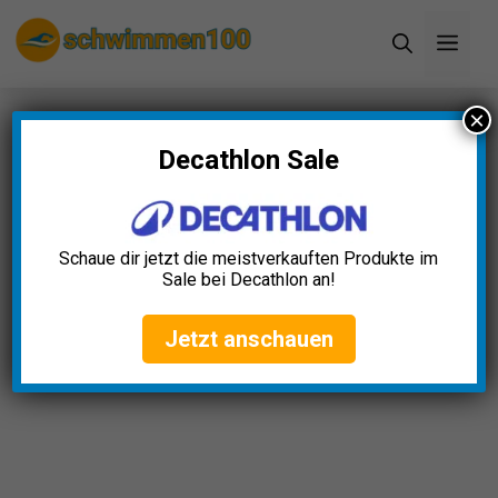
Zum
Men
Inhalt
springen
×
Startseite
»
Blog
»
Schwimmlehrmaterial Kinder
Test: Die 11 besten (Bestenliste)
Decathlon Sale
Schwimmlehrmaterial Kinder
Test: Die 11 besten
Schaue dir jetzt die meistverkauften Produkte im
(Bestenliste)
Sale bei Decathlon an!
Clara Weber
April 23, 2025
Jetzt anschauen