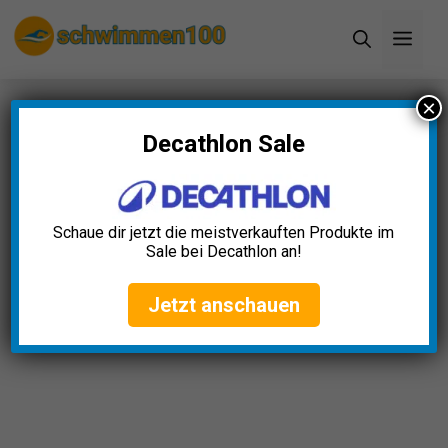
Zum
Men
Inhalt
springen
×
Startseite
»
Blog
»
Schwimmringe Aufblasbar
Test: Die 11 besten (Bestenliste)
Decathlon Sale
Schwimmringe Aufblasbar
Test: Die 11 besten
Schaue dir jetzt die meistverkauften Produkte im
(Bestenliste)
Sale bei Decathlon an!
Clara Weber
April 23, 2025
Jetzt anschauen