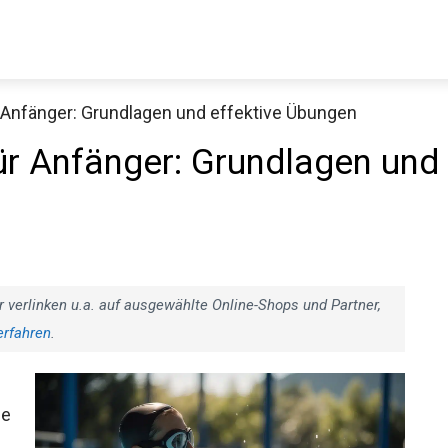
Anfänger: Grundlagen und effektive Übungen
Decathlon Sale
r Anfänger: Grundlagen
n
aue dir jetzt die meistverkauften Produkte im Sale bei Decathlon
Jetzt anschauen
r verlinken u.a. auf ausgewählte Online-Shops und Partner,
erfahren
.
ne