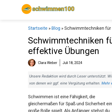
Zum
Inhalt
springen
Startseite
»
Blog
»
Schwimmtechniken für 
Schwimmtechniken fü
und effektive Übunge
Sch
Clara Weber
Juli 18, 2024
Unsere Redaktion wird durch Leser unterstützt. Wi
von denen wir ggf. eine Vergütung erhalten.
Mehr 
Schwimmen ist eine Fähigkeit, die
gleichermaßen für Spaß und Sicherheit ei
große Rolle spielt. Als Anfänger stehst du