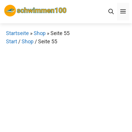
Zum
M
Inhalt
springen
Startseite
»
Shop
»
Seite 55
Start
/
Shop
/ Seite 55