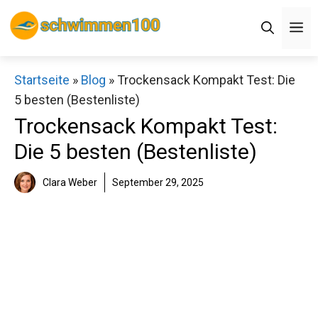
Zum
Men
Inhalt
springen
×
Startseite
»
Blog
»
Trockensack Kompakt Test:
Die 5 besten (Bestenliste)
Decathlon Sale
Trockensack Kompakt Test:
Die 5 besten (Bestenliste)
Schaue dir jetzt die meistverkauften Produkte im
Sale bei Decathlon an!
Clara Weber
September 29, 2025
Jetzt anschauen