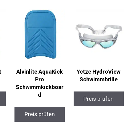
t
Alvinlite AquaKick
Yctze HydroView
Pro
Schwimmbrille
Schwimmkickboar
d
Preis prüfen
Preis prüfen