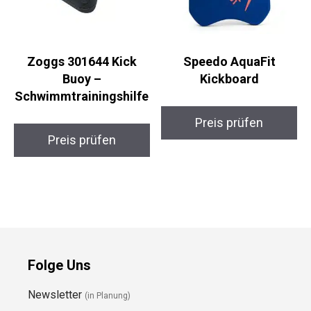
Zoggs 301644 Kick
Speedo AquaFit
Buoy –
Kickboard
Schwimmtrainingshilf
e
Preis prüfen
Preis prüfen
Folge Uns