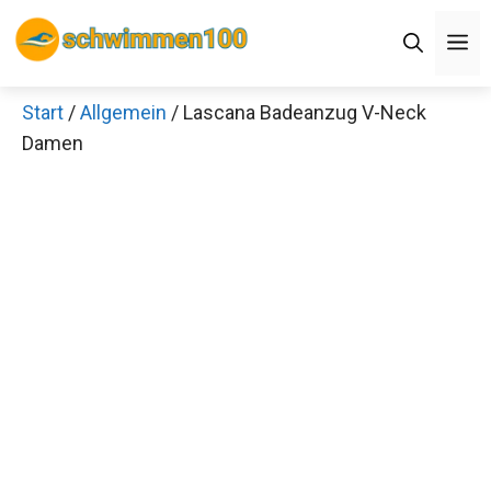
Zum
Men
Inhalt
springen
Start
/
Allgemein
/ Lascana Badeanzug V-Neck
×
Damen
Decathlon Sale
Schaue dir jetzt die meistverkauften Produkte im
Sale bei Decathlon an!
Jetzt anschauen