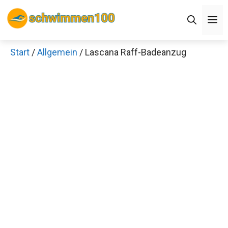
Zum
M
Inhalt
springen
Start
/
Allgemein
/ Lascana Raff-Badeanzug