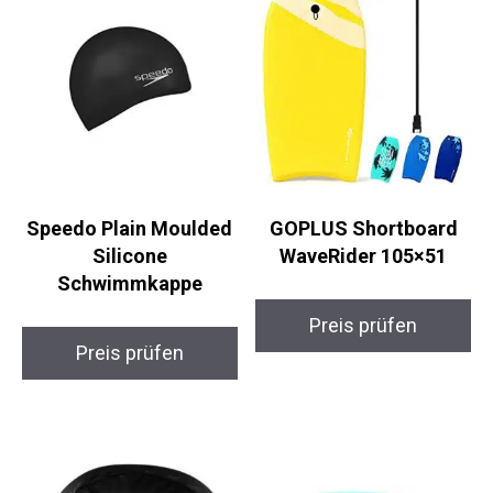
Speedo Plain Moulded
GOPLUS Shortboard
Silicone
WaveRider 105×51
Schwimmkappe
Preis prüfen
Preis prüfen