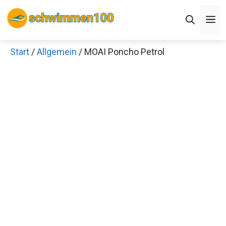
Zum
M
Inhalt
springen
Start
/
Allgemein
/ MOAI Poncho Petrol