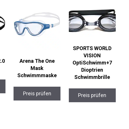
SPORTS WORLD
VISION
.0
Arena The One
OptiSchwimm+7
Mask
Dioptrien
Schwimmmaske
Schwimmbrille
Preis prüfen
Preis prüfen