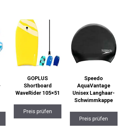
GOPLUS
Speedo
Shortboard
AquaVantage
WaveRider 105×51
Unisex Langhaar-
Schwimmkappe
Preis prüfen
Preis prüfen