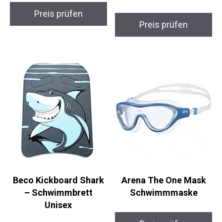
VISION
OptiSchwimm+7
Yctze HydroView
Dioptrien
Schwimmbrille
Schwimmbrille
Preis prüfen
Preis prüfen
Beco Kickboard Shark
Arena The One Mask