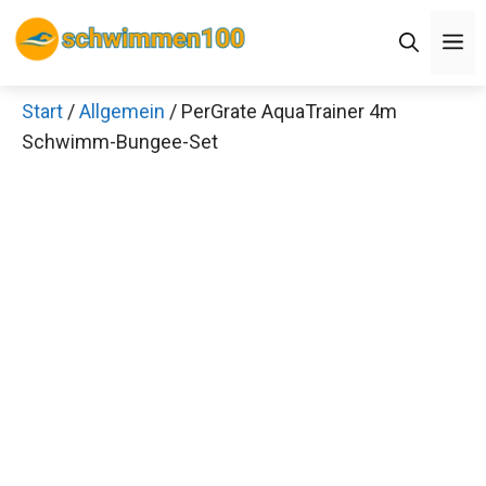
Zum
M
Inhalt
springen
Start
/
Allgemein
/ PerGrate AquaTrainer 4m
Schwimm-Bungee-Set