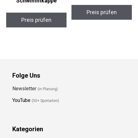
Arena Classic Unisex
GOPLUS Shortboard
Silikon-
WaveRider 105×51
Schwimmkappe
Preis prüfen
Preis prüfen
Folge Uns
Newsletter
(in Planung)
YouTube
(50+ Sportarten)