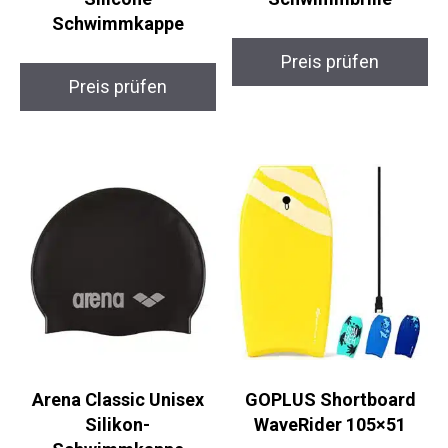
Speedo Plain Moulded
Arena The One
Silicone
Schwimmbrille
Schwimmkappe
Preis prüfen
Preis prüfen