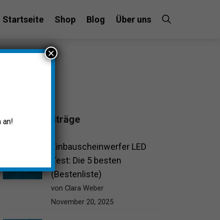
Startseite
Shop
Blog
Über uns
×
Beliebte Beiträge
 an!
Einbauscheinwerfer LED
Test: Die 5 besten
(Bestenliste)
von Clara Weber
November 20, 2025