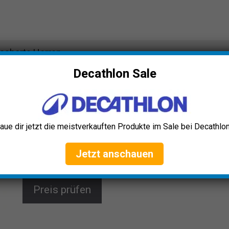
deshorts Herren
Decathlon Sale
Quiksilver Everyday Badeshorts
Herren
Die Quiksilver Everyday Badehose bietet dir stilvolles
aue dir jetzt die meistverkauften Produkte im Sale bei Decathlon
Design und hohe Funktionalität mit schnell
trocknendem Material, verstellbarem Elastikbund und
praktischen Taschen. Perfekt für Strand und Pool,
Jetzt anschauen
kombiniert sie Komfort und Nachhaltigkeit.
Preis prüfen