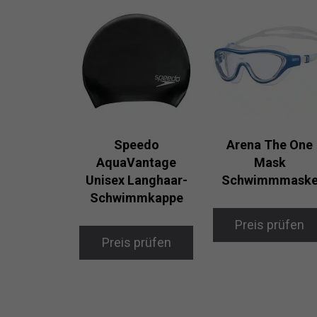
Speedo
Arena The One
AquaVantage
Mask
Unisex Langhaar-
Schwimmmask
Schwimmkappe
Preis prüfen
Preis prüfen