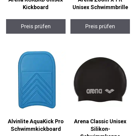
Arena KCKBRD Unisex
Arena Zoom X-Fit
Kickboard
Unisex Schwimmbrille
Preis prüfen
Preis prüfen
Alvinlite AquaKick Pro
Arena Classic Unisex
Schwimmkickboard
Silikon-