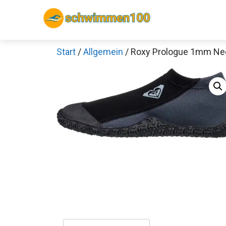
Zum
Inhalt
springen
Start
/
Allgemein
/ Roxy Prologue 1mm N