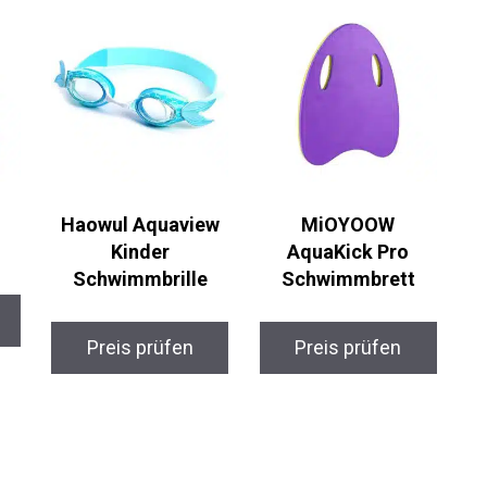
Haowul Aquaview
MiOYOOW
Kinder
AquaKick Pro
Schwimmbrille
Schwimmbrett
Preis prüfen
Preis prüfen