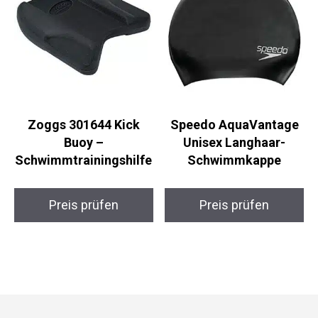
Zoggs 301644 Kick
Speedo AquaVantage
Buoy –
Unisex Langhaar-
Schwimmtrainingshilf
Schwimmkappe
e
Preis prüfen
Preis prüfen