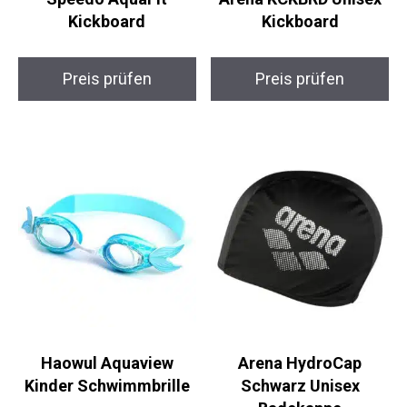
Speedo AquaFit
Arena KCKBRD Unisex
Kickboard
Kickboard
Preis prüfen
Preis prüfen
Haowul Aquaview
Arena HydroCap
Kinder Schwimmbrille
Schwarz Unisex