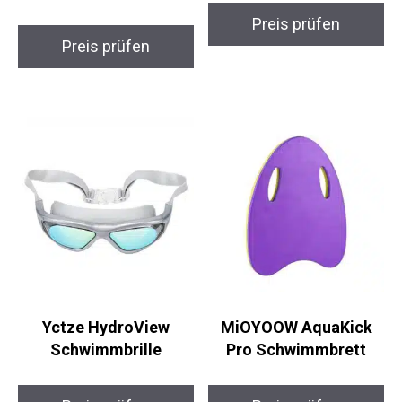
Unisex
Preis prüfen
Preis prüfen
Yctze HydroView
MiOYOOW AquaKick
Schwimmbrille
Pro Schwimmbrett