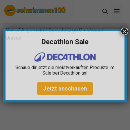
Zum
Men
Inhalt
springen
Start
/
Allgemein
/ Speedo Ergo Ohrstöpsel
×
Unisex
Decathlon Sale
Schaue dir jetzt die meistverkauften Produkte im
Sale bei Decathlon an!
Jetzt anschauen