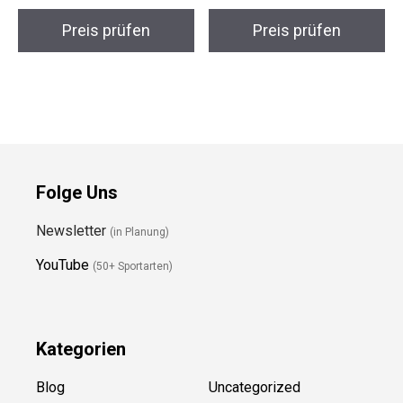
Beco Kickboard Shark
Speedo AquaVantage
– Schwimmbrett
Unisex Langhaar-
Unisex
Schwimmkappe
Preis prüfen
Preis prüfen
Folge Uns
Newsletter
(in Planung)
YouTube
(50+ Sportarten)