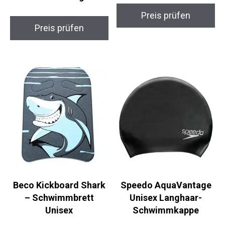
Zoggs 301644 Kick
Arena Classic Unisex-
Buoy –
Schwimmkappe
Schwimmtrainingshilf
e
Preis prüfen
Preis prüfen