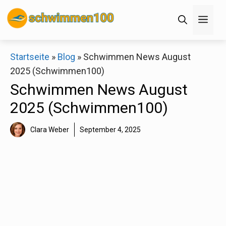
Zum
Men
Inhalt
springen
×
Startseite
»
Blog
»
Schwimmen News August
2025 (Schwimmen100)
Decathlon Sale
Schwimmen News August
2025 (Schwimmen100)
Schaue dir jetzt die meistverkauften Produkte im
Sale bei Decathlon an!
Clara Weber
September 4, 2025
Jetzt anschauen