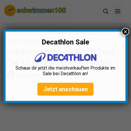
Zum
Men
Inhalt
springen
×
Startseite
»
Blog
»
Schwimmtechnik Buch Test:
Die 11 besten (Bestenliste)
Decathlon Sale
Schwimmtechnik Buch Test:
Die 11 besten (Bestenliste)
Schaue dir jetzt die meistverkauften Produkte im
Sale bei Decathlon an!
Clara Weber
April 23, 2025
Jetzt anschauen