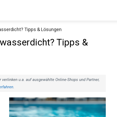
asserdicht? Tipps & Lösungen
Decathlon Sale
 wasserdicht? Tipps &
aue dir jetzt die meistverkauften Produkte im Sale bei Decathlon
Jetzt anschauen
r verlinken u.a. auf ausgewählte Online-Shops und Partner,
erfahren
.