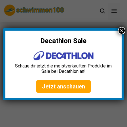
Zum
Men
Inhalt
springen
×
Startseite
»
Blog
»
Seite 8
Decathlon Sale
Schaue dir jetzt die meistverkauften Produkte im
Sale bei Decathlon an!
Jetzt anschauen