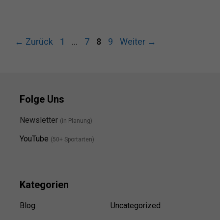
Seite
Seite
Seite
Seite
←
Zurück
1
…
7
8
9
Weiter
→
Folge Uns
Newsletter
(in Planung)
YouTube
(50+ Sportarten)
Kategorien
Blog
Uncategorized