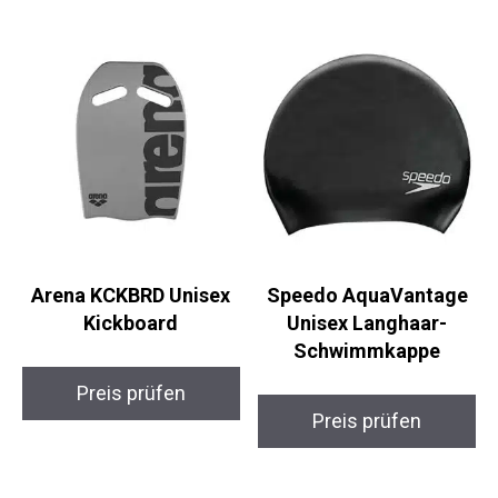
ultimativen Spaß im Wasser!
Ähnliche Produkte
Arena KCKBRD Unisex
Speedo AquaVantage
Kickboard
Unisex Langhaar-
Schwimmkappe
Preis prüfen