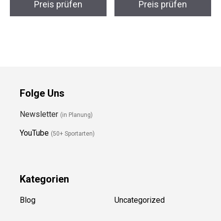
Arena The One Mask
Arena KCKBRD Unisex
Schwimmmaske
Kickboard
Preis prüfen
Preis prüfen
Folge Uns
Newsletter
(in Planung)
YouTube
(50+ Sportarten)