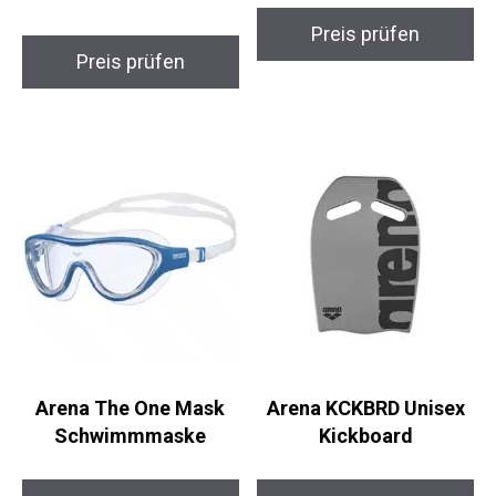
Beco Kickboard Shark
Teror AquaPad Kids
– Schwimmbrett
Kickboard
Unisex
Preis prüfen
Preis prüfen