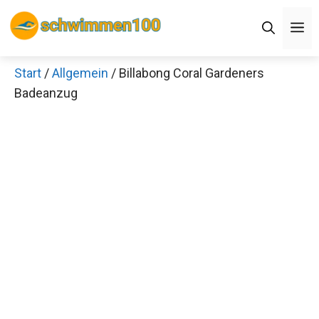
Zum
Men
Inhalt
springen
Start
/
Allgemein
/ Billabong Coral Gardeners
Badeanzug
Jetzt anschauen