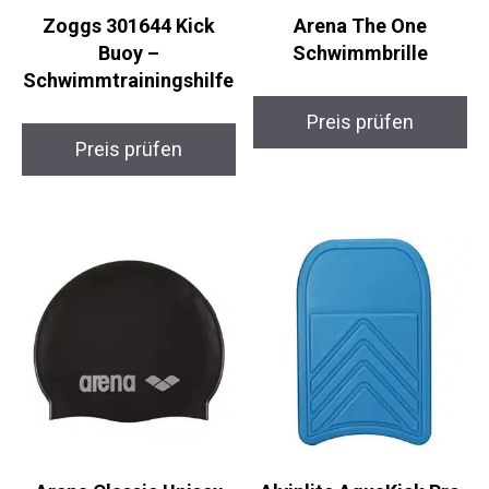
Buoy –
Schwimmbrille
Schwimmtrainingshilf
e
Preis prüfen
Preis prüfen
Arena Classic Unisex
Alvinlite AquaKick Pro