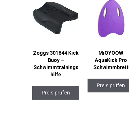
Zoggs 301644 Kick
MiOYOOW
Buoy –
AquaKick Pro
Schwimmtrainings
Schwimmbrett
hilfe
Preis prüfen
Preis prüfen