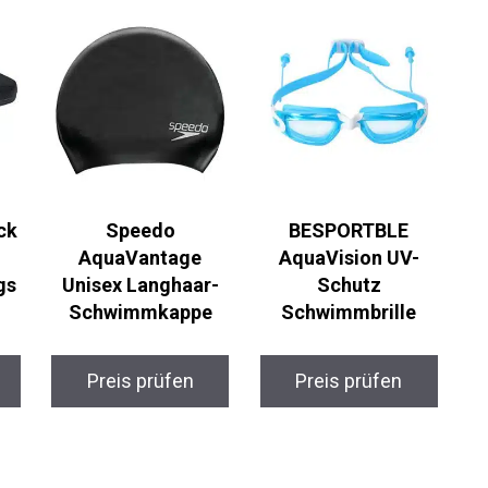
ck
Speedo
BESPORTBLE
AquaVantage
AquaVision UV-
gs
Unisex Langhaar-
Schutz
Schwimmkappe
Schwimmbrille
Preis prüfen
Preis prüfen