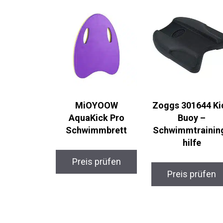
MiOYOOW
Zoggs 301644 Ki
AquaKick Pro
Buoy –
Schwimmbrett
Schwimmtrainin
hilfe
Preis prüfen
Preis prüfen