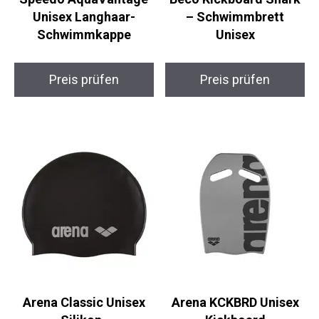
Speedo AquaVantage
Beco Kickboard Shark
Unisex Langhaar-
– Schwimmbrett
Schwimmkappe
Unisex
Preis prüfen
Preis prüfen