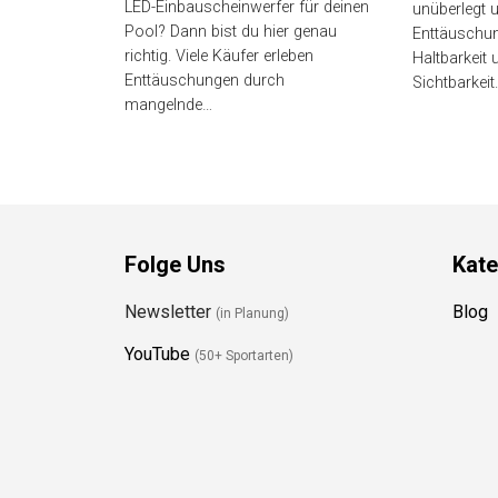
LED-Einbauscheinwerfer für
Käufer wähl
deinen Pool? Dann bist du hier
erleben Ent
genau richtig. Viele Käufer erleben
schlechte Ha
Enttäuschungen durch
Sichtbarkeit
mangelnde…
Folge Uns
Kate
Newsletter
Blog
(in Planung)
YouTube
(50+ Sportarten)