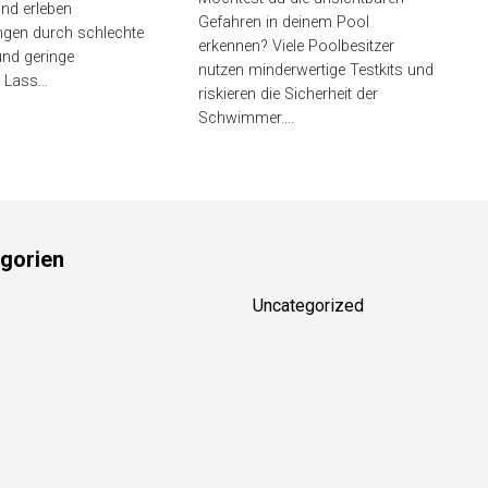
en unüberlegt und
Gefahren in deinem Pool
täuschungen durch
erkennen? Viele Poolbesitzer
ltbarkeit und geringe
nutzen minderwertige Testkits und
. Lass…
riskieren die Sicherheit der
Schwimmer….
gorien
Uncategorized