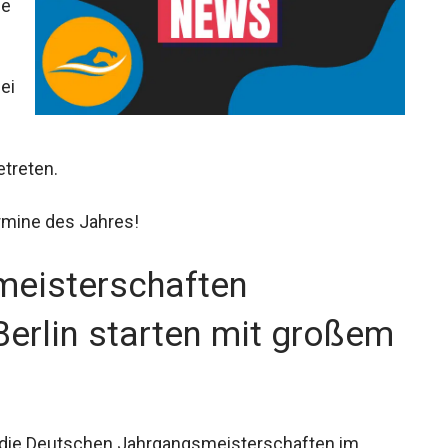
ie
etreten.
rmine des Jahres!
meisterschaften
erlin starten mit großem
in die Deutschen Jahrgangsmeisterschaften im