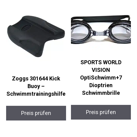
Ähnliche Produkte
SPORTS WORLD
VISION
OptiSchwimm+7
Zoggs 301644 Kick
Dioptrien
Buoy –
Schwimmbrille
Schwimmtrainingshilf
e
Preis prüfen