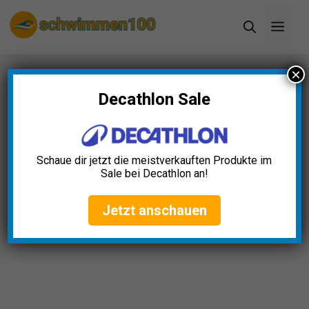
Zum
Men
Inhalt
springen
×
Startseite
»
Blog
»
Seite 2
Decathlon Sale
Schaue dir jetzt die meistverkauften Produkte im
Sale bei Decathlon an!
Jetzt anschauen