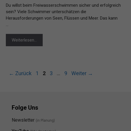
Du willst beim Freiwasserschwimmen sicher und erfolgreich
sein? Viele Schwimmer unterschätzen die
Herausforderungen von Seen, Flüssen und Meer. Das kann
…
Weiterlesen…
Seite
Seite
Seite
Seite
←
Zurück
1
2
3
…
9
Weiter
→
Folge Uns
Newsletter
(in Planung)